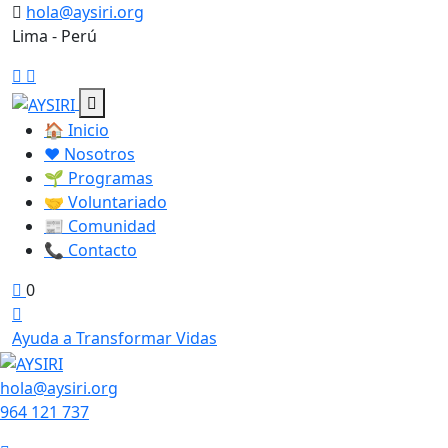
Skip
hola@aysiri.org
to
Lima - Perú
content
🏠 Inicio
❤️ Nosotros
🌱 Programas
🤝 Voluntariado
📰 Comunidad
📞 Contacto
0
Ayuda a Transformar Vidas
hola@aysiri.org
964 121 737