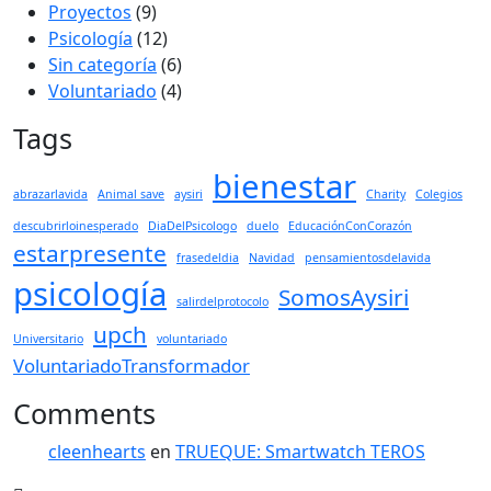
Proyectos
(9)
Psicología
(12)
Sin categoría
(6)
Voluntariado
(4)
Tags
bienestar
abrazarlavida
Animal save
aysiri
Charity
Colegios
descubrirloinesperado
DiaDelPsicologo
duelo
EducaciónConCorazón
estarpresente
frasedeldia
Navidad
pensamientosdelavida
psicología
SomosAysiri
salirdelprotocolo
upch
Universitario
voluntariado
VoluntariadoTransformador
Comments
cleenhearts
en
TRUEQUE: Smartwatch TEROS