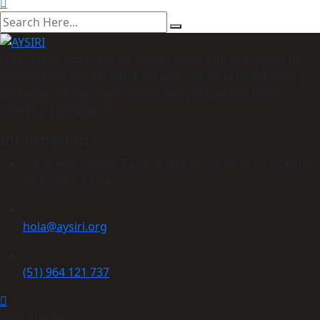
Diseñamos experiencias significativas con el objetivo de
fortalecer el vínculo entre los agentes de la comunidad y
promover su bienestar desde una perspectiva más
humana y empática.
Información
C.P Nuevo Cañete Zona "A" Mz. I-5 LT 09 - San Vicente
de Cañete -Lima
hola@aysiri.org
(51) 964 121 737
Información